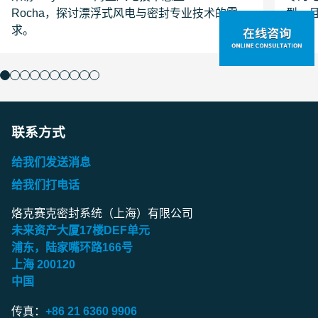
Rocha，探讨漂浮式风电与密封专业技术的需
型、
求。
联系方式
给我们发送消息
给我们打电话
烙克赛克密封系统（上海）有限公司
未来资产大厦
17
楼
DEF
单元
浦东，陆家嘴环路
166
号
上海
200120
中国
传真：
+86 21 6360 9906