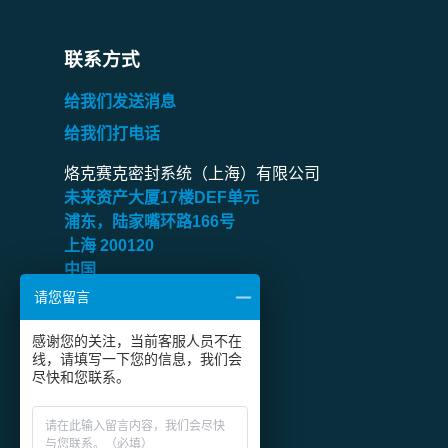
联系方式
给我们发送消息
给我们打电话
烙克赛克密封系统（上海）有限公司
未来资产大厦
17
楼
DEF
单元
浦东，陆家嘴环路
166
号
上海
200120
中国
请您留言
传真：
+86 21 6360 9906
感谢您的关注，当前客服人员不在
关注烙克赛克微信公众号
线，请填写一下您的信息，我们会
尽快和您联系。