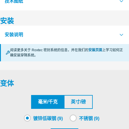
技术图纸
安装
S1007680 GASKET WITH HOLES SLFR/RS 23-644
PDF
S1002972 RS ES SEALS RS 75-150 ES
PDF
安装说明
S1008814 SLFRS EX SLFRS 23- SLFRS 150
PDF
阅读更多关于 Roxtec 密封系统的信息，并在我们的
安装页面
上学习如何正
确安装穿隔系统。
RS ES Ex (en)
PDF
变体
毫米/千克
英寸/磅
镀锌低碳钢 (9)
不锈钢 (9)