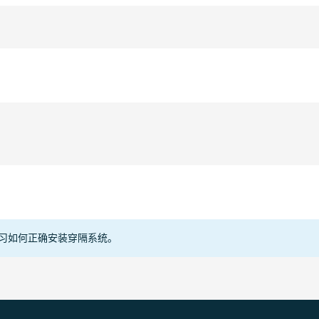
部门
电缆
管道
型式批准
Declaratio
习如何正确安装穿隔系统。
E496911