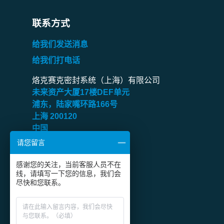
Underwriters
UL/NEMA tightness
Laboratories
联系方式
Inc.
给我们发送消息
Underwriters
给我们打电话
UL/NEMA tightness
Laboratories
Inc.
烙克赛克密封系统（上海）有限公司
未来资产大厦
17
楼
DEF
单元
浦东，陆家嘴环路
166
号
上海
200120
中国
请您留言
传真：
+86 21 6360 9906
感谢您的关注，当前客服人员不在
关注烙克赛克微信公众号
线，请填写一下您的信息，我们会
尽快和您联系。