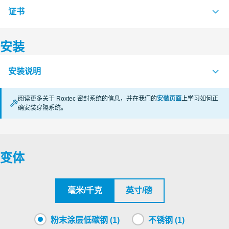
证书
S1004810 CF 16 AISI304 ASSEMBLY
PDF
S1005972 CF 16 APERTURE DIMENSION
PDF
安装
认证机构
S1005743 CF 16 EMC ASSEMBLY
PDF
安装说明
Roxtec International AB
阅读更多关于 Roxtec 密封系统的信息，并在我们的
安装页面
上学习如何正
Underwriters Laboratories Inc.
确安装穿隔系统。
CF 16 EMC (en)
PDF
Underwriters Laboratories Inc.
变体
Underwriters Laboratories Inc.
Underwriters Laboratories Inc.
毫米/千克
英寸/磅
粉末涂层低碳钢 (1)
不锈钢 (1)