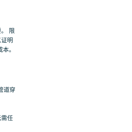
。 限
以证明
成本。
属管道穿
无需任