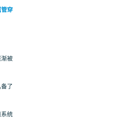
属管穿
逐渐被
具备了
道系统