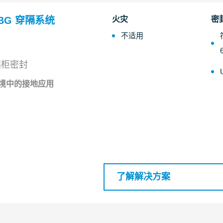
P BG 穿隔系统
火灾
密
不适用
箱柜密封
境中的接地应用
了解解决方案