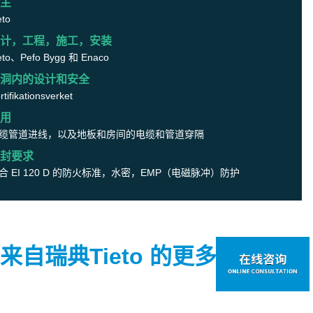
主
eto
计，工程，施工，安装
eto、Pefo Bygg 和 Enaco
洞内的设计和安全
rtifikationsverket
用
缆管道进线，以及地板和房间的电缆和管道穿隔
封要求
合 EI 120 D 的防火标准，水密，EMP（电磁脉冲）防护
来自瑞典Tieto 的更多图片