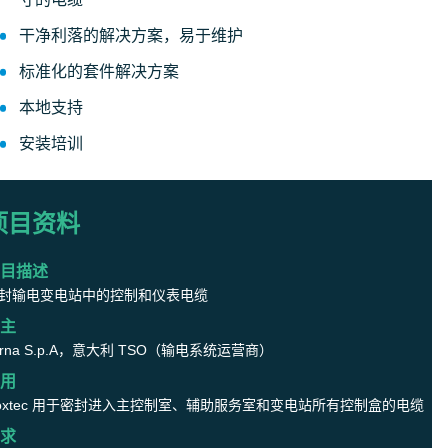
干净利落的解决方案，易于维护
标准化的套件解决方案
本地支持
安装培训
项目资料
目描述
封输电变电站中的控制和仪表电缆
主
erna S.p.A，意大利 TSO（输电系统运营商）
用
oxtec 用于密封进入主控制室、辅助服务室和变电站所有控制盒的电缆
求