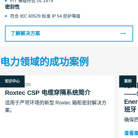
F/T 等级符合 UL 1479
密封性
符合 IEC 60529 标准 IP 54 防护等级
了解解决方案
电力领域的成功案例
知识中心
案例
26 一月 2026
为风
Roxtec CSP 电缆穿隔系统简介
——Sa
Ene
适用于严苛环境的新型 Roxtec 箱柜密封解决方
班牙
案。
确保
查看