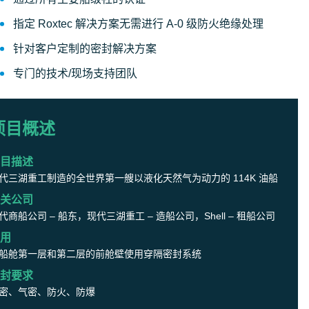
指定 Roxtec 解决方案无需进行 A-0 级防火绝缘处理
针对客户定制的密封解决方案
专门的技术/现场支持团队
项目概述
目描述
代三湖重工制造的全世界第一艘以液化天然气为动力的 114K 油船
关公司
代商船公司 – 船东，现代三湖重工 – 造船公司，Shell – 租船公司
用
船舱第一层和第二层的前舱壁使用穿隔密封系统
封要求
密、气密、防火、防爆