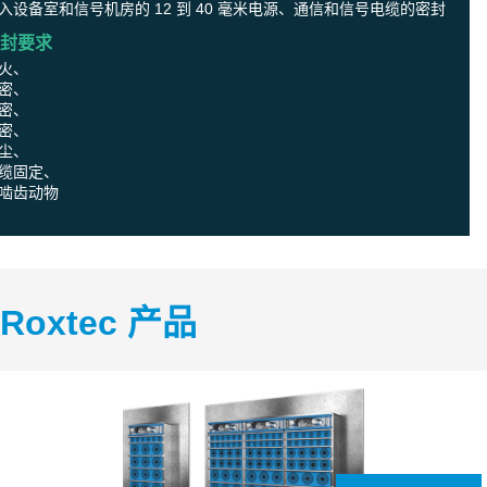
入设备室和信号机房的 12 到 40 毫米电源、通信和信号电缆的密封
封要求
火、
密、
密、
密、
尘、
缆固定、
啮齿动物
Roxtec 产品