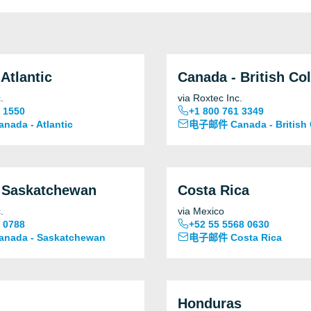
Atlantic
Canada - British Co
.
via Roxtec Inc.
 1550
+1 800 761 3349
ada - Atlantic
电子邮件 Canada - British 
 Saskatchewan
Costa Rica
.
via Mexico
 0788
+52 55 5568 0630
ada - Saskatchewan
电子邮件 Costa Rica
Honduras