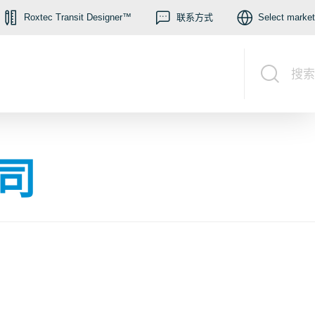
Roxtec Transit Designer™
联系方式
Select market
搜索
公司