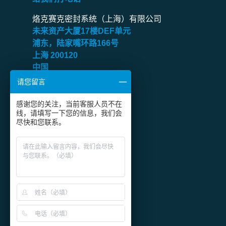
南美洲
烙克赛克密封系统（上海）有限公司
未来资产大厦
17
楼
DEF
单元
浦东，陆家嘴环路
166
号
上海
200120
中国
请您留言
传真：
+86 21 6360 9906
感谢您的关注，当前客服人员不在
关注烙克赛克微信公众号
线，请填写一下您的信息，我们会
尽快和您联系。
沪ICP备2024049238号