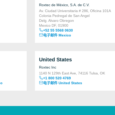
Roxtec de México, S.A. de C.V.
Av. Ciudad Universitaria # 286, Oficina 101A
Colonia Pedregal de San Angel
Delg. Alvaro Obregon
Mexico DF, 01900
+52 55 5568 0630
电子邮件 Mexico
United States
Roxtec Inc
1140 N 129th East Ave, 74116 Tulsa, OK
+1 800 520 4769
go
电子邮件 United States