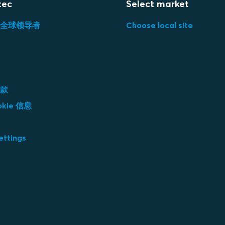
tec
Select market
全球领导者
Choose local site
款
kie 信息
ettings