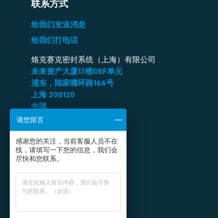
联系方式
给我们发送消息
给我们打电话
烙克赛克密封系统（上海）有限公司
未来资产大厦
17
楼
DEF
单元
浦东，陆家嘴环路
166
号
上海
200120
中国
请您留言
传真：
+86 21 6360 9906
感谢您的关注，当前客服人员不在
关注烙克赛克微信公众号
线，请填写一下您的信息，我们会
尽快和您联系。