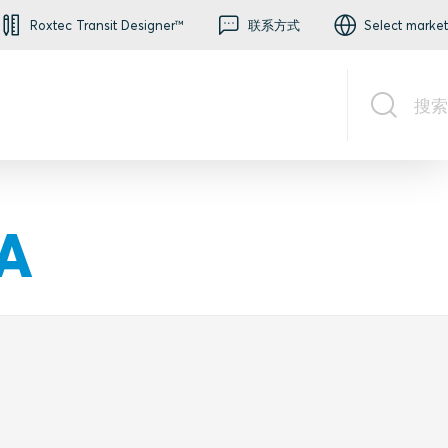
Roxtec Transit Designer™
联系方式
Select market
搜索
LA