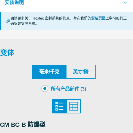
安装说明
阅读更多关于 Roxtec 密封系统的信息，并在我们的
安装页面
上学习如何正
确安装穿隔系统。
CF 8 AND CF 32 BG Ex (en)
PDF
变体
毫米/千克
英寸/磅
所有产品部件 (3)
CM BG B 防爆型